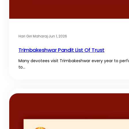
Hari Giri Maharaj
·
Jun 1, 2026
Trimbakeshwar Pandit List Of Trust
Many devotees visit Trimbakeshwar every year to perfo
to…