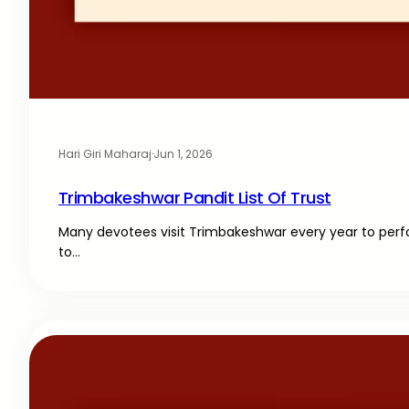
Hari Giri Maharaj
·
Jun 1, 2026
Trimbakeshwar Pandit List Of Trust
Many devotees visit Trimbakeshwar every year to perfo
to…