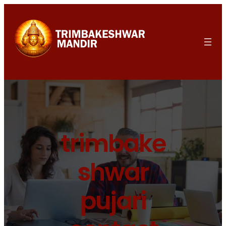
trimbake
shwar
pujari