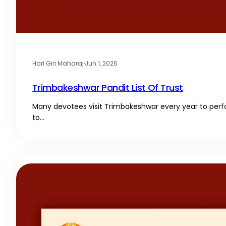
Hari Giri Maharaj
·
Jun 1, 2026
Trimbakeshwar Pandit List Of Trust
Many devotees visit Trimbakeshwar every year to perfo
to…