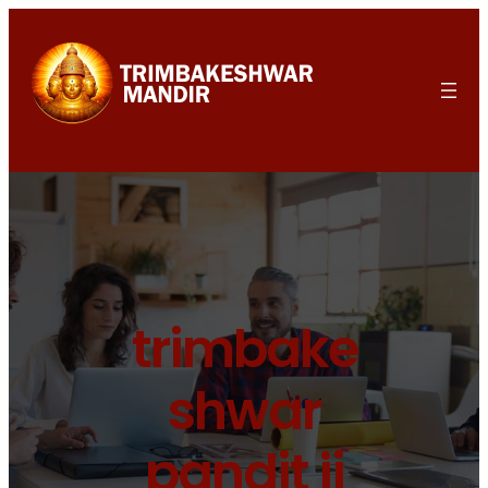
trimbake
shwar
pandit ji